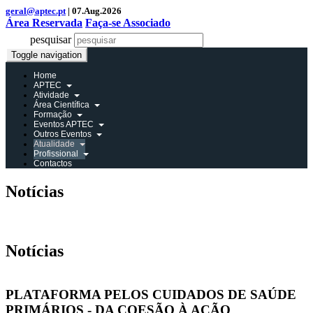
geral@aptec.pt
| 07.Aug.2026
Área Reservada
Faça-se Associado
pesquisar
Toggle navigation
Home
APTEC
Atividade
Área Científica
Formação
Eventos APTEC
Outros Eventos
Atualidade
Profissional
Contactos
Notícias
Área Reservada
Notícias
PLATAFORMA PELOS CUIDADOS DE SAÚDE
PRIMÁRIOS - DA COESÃO À AÇÃO