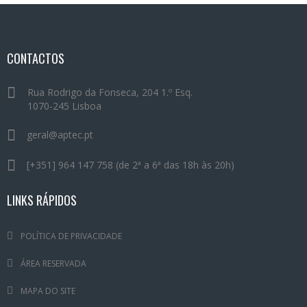
CONTACTOS
Rua Rodrigo da Fonseca, 204 1.º Esq.
1070-245 Lisboa
geral@aptec.pt
[+351] 964 147 758 (de 2ª a 6ª das 18h às 20h)
LINKS RÁPIDOS
POLÍTICA DE PRIVACIDADE
ÁREA RESERVADA
MAPA DO SITE