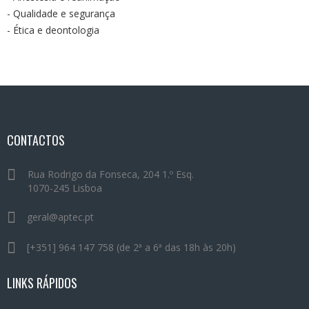
- Qualidade e segurança
- Ética e deontologia
CONTACTOS
Rua Rodrigo da Fonseca, 204 1.º Esq.
1070-245 Lisboa
geral@aptec.pt
[+351] 964 147 758 (de 2ª a 6ª das 18h às 20h)
LINKS RÁPIDOS