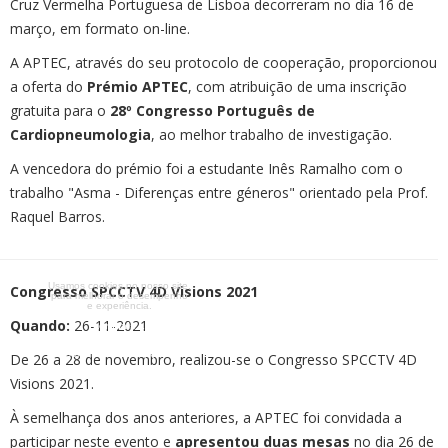
Cruz Vermelha Portuguesa de Lisboa decorreram no dia 16 de
março, em formato on-line.
A APTEC, através do seu protocolo de cooperação, proporcionou
a oferta do
Prémio APTEC
, com atribuição de uma inscrição
gratuita para o
28º Congresso Português de
Cardiopneumologia
, ao melhor trabalho de investigação.
A vencedora do prémio foi a estudante Inês Ramalho com o
trabalho "Asma - Diferenças entre géneros" orientado pela Prof.
Raquel Barros.
RGPD
Usamos cookies no nosso site,
Congresso SPCCTV 4D Visions 2021
para melhorar o desempenho
e experiência.
Quando:
26-11-2021
Ler mais...
Selecione uma opção?
De 26 a 28 de novembro, realizou-se o Congresso SPCCTV 4D
Visions 2021.
À semelhança dos anos anteriores, a APTEC foi convidada a
participar neste evento e
apresentou duas mesas
no dia 26 de