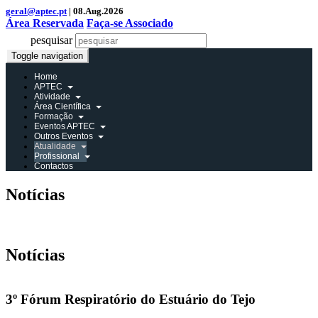
geral@aptec.pt
| 08.Aug.2026
Área Reservada
Faça-se Associado
pesquisar
Toggle navigation
Home
APTEC
Atividade
Área Científica
Formação
Eventos APTEC
Outros Eventos
Atualidade
Profissional
Contactos
Notícias
Área Reservada
Notícias
3º Fórum Respiratório do Estuário do Tejo