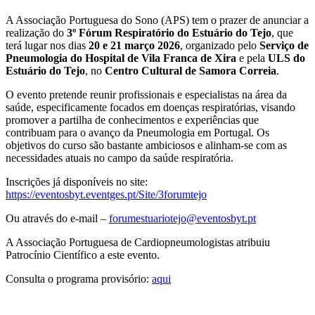
A Associação Portuguesa do Sono (APS) tem o prazer de anunciar a
realização do
3º Fórum Respiratório do Estuário do Tejo
, que
terá lugar nos dias
20 e 21 março 2026
, organizado pelo
Serviço de
Pneumologia do Hospital de Vila Franca de Xira
e pela
ULS do
Estuário do Tejo
, no
Centro Cultural de Samora Correia
.
O evento pretende reunir profissionais e especialistas na área da
saúde, especificamente focados em doenças respiratórias, visando
promover a partilha de conhecimentos e experiências que
contribuam para o avanço da Pneumologia em Portugal. Os
objetivos do curso são bastante ambiciosos e alinham-se com as
necessidades atuais no campo da saúde respiratória.
Inscrições já disponíveis no site:
https://eventosbyt.eventges.pt/Site/3forumtejo
Ou através do e-mail –
forumestuariotejo@eventosbyt.pt
A Associação Portuguesa de Cardiopneumologistas atribuiu
Patrocínio Científico a este evento.
Consulta o programa provisório:
aqui