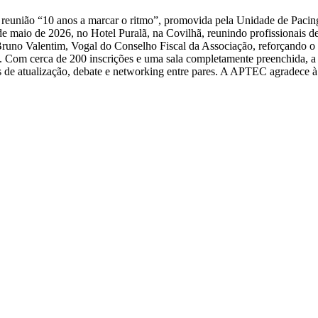
, a reunião “10 anos a marcar o ritmo”, promovida pela Unidade de Pa
de maio de 2026, no Hotel Puralã, na Covilhã, reunindo profissionais de 
Bruno Valentim, Vogal do Conselho Fiscal da Associação, reforçando o
. Com cerca de 200 inscrições e uma sala completamente preenchida, a 
de atualização, debate e networking entre pares. A APTEC agradece à org