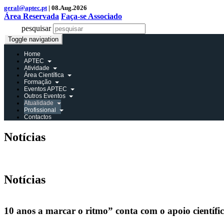
geral@aptec.pt
| 08.Aug.2026
Área Reservada
Faça-se Associado
pesquisar
Toggle navigation
Home
APTEC
Atividade
Área Científica
Formação
Eventos APTEC
Outros Eventos
Atualidade
Profissional
Contactos
Notícias
Área Reservada
Notícias
10 anos a marcar o ritmo” conta com o apoio cientí